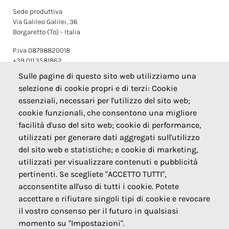
Sede produttiva
Via Galileo Galilei, 36
Borgaretto (To) - Italia
P.iva 08798820018
+39 011.3581862
info@briccodolce.it
Sulle pagine di questo sito web utilizziamo una
selezione di cookie propri e di terzi: Cookie
essenziali, necessari per l'utilizzo del sito web;
cookie funzionali, che consentono una migliore
NEGOZIO
facilità d'uso del sito web; cookie di performance,
utilizzati per generare dati aggregati sull'utilizzo
Corso Alcide De Gasperi, 20
Torino - Italia
del sito web e statistiche; e cookie di marketing,
utilizzati per visualizzare contenuti e pubblicità
+39 011.593712
pertinenti. Se scegliete "ACCETTO TUTTI",
acconsentite all'uso di tutti i cookie. Potete
accettare e rifiutare singoli tipi di cookie e revocare
il vostro consenso per il futuro in qualsiasi
PRIVACY POLICY
momento su "Impostazioni".