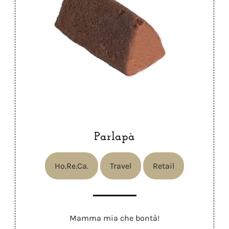
Parlapà
Ho.Re.Ca.
Travel
Retail
Mamma mia che bontà!