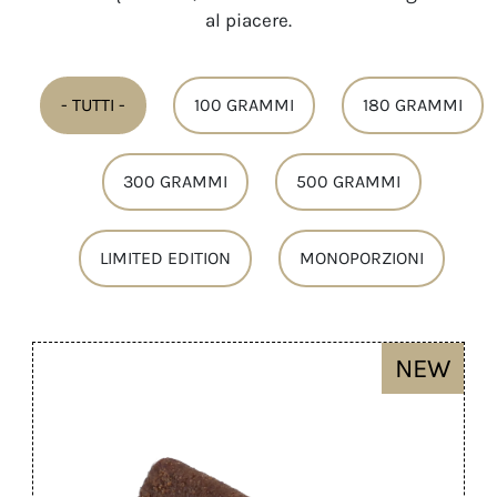
al piacere.
- TUTTI -
100 GRAMMI
180 GRAMMI
300 GRAMMI
500 GRAMMI
LIMITED EDITION
MONOPORZIONI
NEW