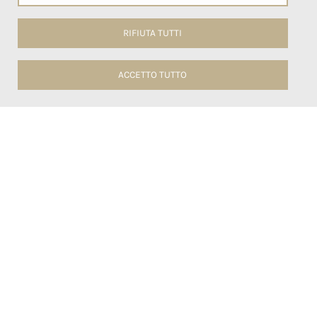
RIFIUTA TUTTI
ACCETTO TUTTO
Cookies
⚙
Certificazioni
Compagnie aeree, ristoranti, hotel, negozi e....te!
Ecco chi ci sceglie quotidianamente perché apprezza
la qualità dei nostri prodotti, l'affidabilità della
consegna, il controllo e la scelta mirata di ogni
ingrediente.